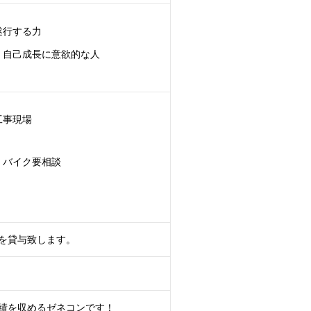
遂行する力
、自己成長に意欲的な人
工事現場
・バイク要相談
を貸与致します。
績を収めるゼネコンです！